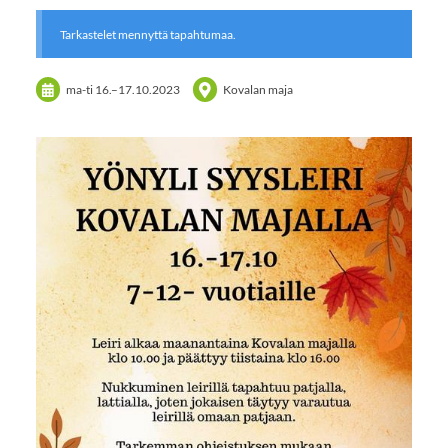
Tarkastelet mennyttä tapahtumaa.
ma-ti
16.
–
17.10.2023
Kovalan maja