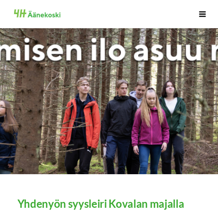
Siirry
Äänekosken 4H-Yhdistys
Haku
sivun
sisältöön
Yhdenyön syysleiri Kovalan majalla