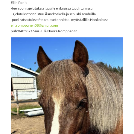
Ellin Ponit
-teen poni ajelutuksia lapsille erilaisissa tapahtumissa
- ajelutukset onnistuu Äänekoskella ja sen lähi seuduilla
-poni ratsastukset/ talutukset onnistuu myös tallilla Honkolassa
elli.romppanen08@gmail.com
puh:0405871644 - Elli-Noora Romppanen