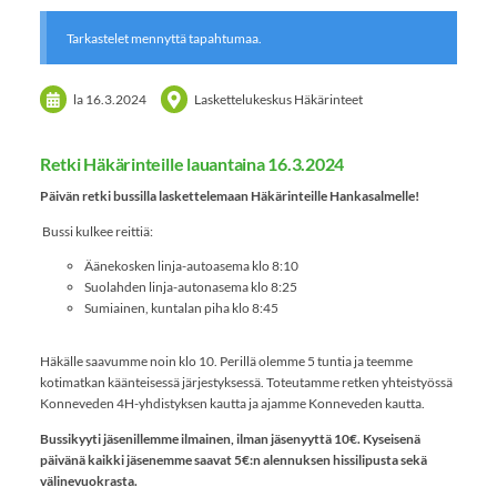
Tarkastelet mennyttä tapahtumaa.
la 16.3.2024
Laskettelukeskus Häkärinteet
Retki Häkärinteille lauantaina 16.3.2024
Päivän retki bussilla laskettelemaan Häkärinteille Hankasalmelle!
Bussi kulkee reittiä:
Äänekosken linja-autoasema klo 8:10
Suolahden linja-autonasema klo 8:25
Sumiainen, kuntalan piha klo 8:45
Häkälle saavumme noin klo 10. Perillä olemme 5 tuntia ja teemme
kotimatkan käänteisessä järjestyksessä. Toteutamme retken yhteistyössä
Konneveden 4H-yhdistyksen kautta ja ajamme Konneveden kautta.
Bussikyyti jäsenillemme ilmainen, ilman jäsenyyttä 10€. Kyseisenä
päivänä kaikki jäsenemme saavat 5€:n alennuksen hissilipusta sekä
välinevuokrasta.