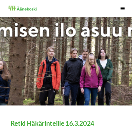
Siirry
Äänekosken 4H-Yhdistys
Haku
sivun
sisältöön
Retki Häkärinteille 16.3.2024