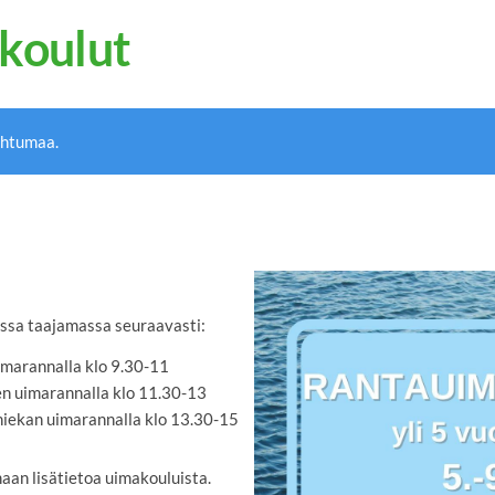
koulut
ahtumaa.
sa taajamassa seuraavasti:
imarannalla klo 9.30-11
en uimarannalla klo 11.30-13
hiekan uimarannalla klo 13.30-15
an lisätietoa uimakouluista.