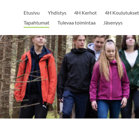
Etusivu
Yhdistys
4H Kerhot
4H Koulutukset
Tapahtumat
Tulevaa toimintaa
Jäsenyys