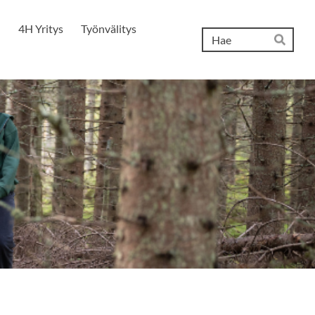
4H Yritys
Työnvälitys
Hak
Hae