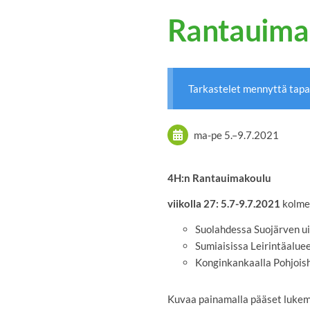
Rantauima
Tarkastelet mennyttä tap
ma-pe
5.
–
9.7.2021
4H:n Rantauimakoulu
viikolla 27: 5.7-9.7.2021
kolmes
Suolahdessa Suojärven u
Sumiaisissa Leirintäalue
Konginkankaalla Pohjois
Kuvaa painamalla pääset lukema