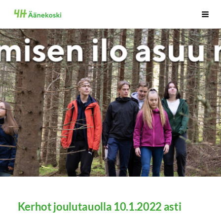
Siirry
Äänekosken 4H-Yhdistys
Haku
sivun
sisältöön
Kerhot joulutauolla 10.1.2022 asti