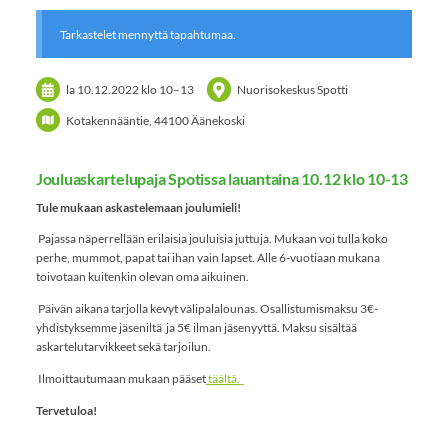
Tarkastelet mennyttä tapahtumaa.
la 10.12.2022
klo 10
–
13
Nuorisokeskus Spotti
Kotakennääntie, 44100 Äänekoski
Jouluaskartelupaja Spotissa lauantaina 10.12 klo 10-13
Tule mukaan askastelemaan joulumieli!
Pajassa näperrellään erilaisia jouluisia juttuja. Mukaan voi tulla koko
perhe, mummot, papat tai ihan vain lapset. Alle 6-vuotiaan mukana
toivotaan kuitenkin olevan oma aikuinen.
Päivän aikana tarjolla kevyt välipalalounas. Osallistumismaksu 3€-
yhdistyksemme jäseniltä ja 5€ ilman jäsenyyttä. Maksu sisältää
askartelutarvikkeet sekä tarjoilun.
Ilmoittautumaan mukaan pääset
täältä.
Tervetuloa!