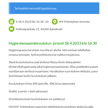
Tarkastelet mennyttä tapahtumaa.
ti 18.4.2023
klo 16:30
–
20
4H-Yhdistyksen toimisto
Kellosepänkatu 21, 44200 Äänekoski
Hygieniaosaamiskoulutus- ja testi 18.4.2023 klo 16.30
Hygieniapassia tarvitaan monilla eri aloilla. Sitä voidaan edellyttää
omassa työssään, työharjoitteluissa tai vaikka myyjäisissä.
Tässä koulutuksessa saat yhdessä illassa tiiviin tietopaketin
elintarvikehygieniasta sekä hygieniaosaamisesta. Illlan päätteeksi pääset
osoittamaan tentissä osaamisesi. Hyväksytyn suorituksen tehtyäsi, passi
toimitetaan kotiin koulutuksen jälkeen.
Koulutuksen hinta 30€ jäsenille, 40€ ilman jäsenyyttä.
Sisältö: Luento + testi sekä passi
Ilmoittautuminen koulutukseen on päättynyt.
HUOM! Todistuksen saaminen edellyttää koulutuksen aluksi kuvalla