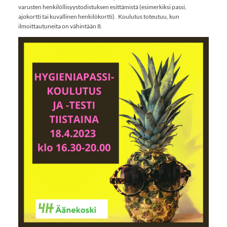
varusten henkilöllisyystodistuksen esittämistä (esimerkiksi passi,
ajokortti tai kuvallinen henkilökortti). Koulutus toteutuu, kun
ilmoittautuneita on vähintään 8.