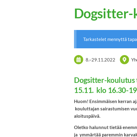
Dogsitter-
Tarkastelet mennyttä tap
8.
–
29.11.2022
Yh
Dogsitter-koulutus t
15.11. klo 16.30-1
Huom! Ensimmäisen kerran ajan
kouluttajan sairastumisen vuo
aloituspäivä.
Oletko halunnut tietää enemm
ja ymmärtää paremmin karvak