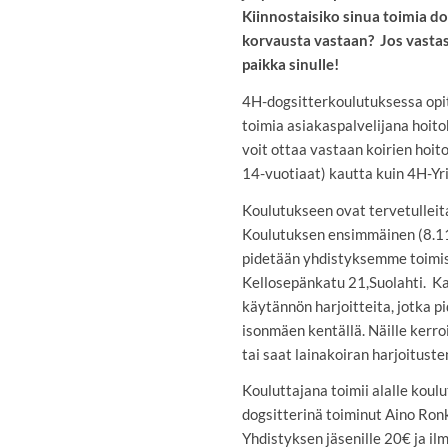
Kiinnostaisiko sinua toimia dog
korvausta vastaan? Jos vastas
paikka sinulle!
4H-dogsitterkoulutuksessa opit
toimia asiakaspalvelijana hoito
voit ottaa vastaan koirien hoit
14-vuotiaat) kautta kuin 4H-Yri
Koulutukseen ovat tervetulleita
Koulutuksen ensimmäinen (8.11)
pidetään yhdistyksemme toimis
Kellosepänkatu 21,Suolahti. K
käytännön harjoitteita, jotka 
isonmäen kentällä. Näille kerro
tai saat lainakoiran harjoitust
Kouluttajana toimii alalle koul
dogsitterinä toiminut Aino Ron
Yhdistyksen jäsenille 20€ ja i