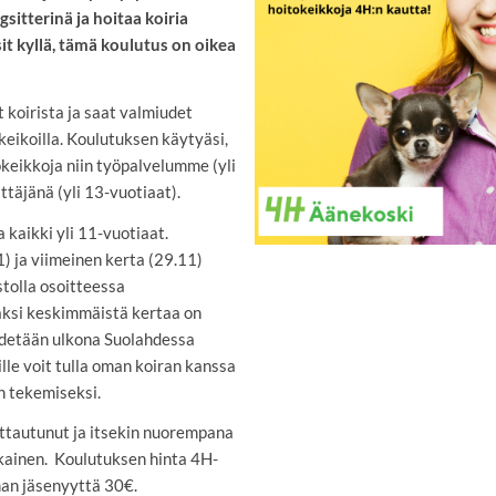
sitterinä ja hoitaa koiria
it kyllä, tämä koulutus on oikea
 koirista ja saat valmiudet
keikoilla. Koulutuksen käytyäsi,
okeikkoja niin työpalvelumme (yli
ttäjänä (yli 13-vuotiaat).
 kaikki yli 11-vuotiaat.
 ja viimeinen kerta (29.11)
tolla osoitteessa
aksi keskimmäistä kertaa on
pidetään ulkona Suolahdessa
ille voit tulla oman koiran kanssa
en tekemiseksi.
uttautunut ja itsekin nuorempana
kainen. Koulutuksen hinta 4H-
lman jäsenyyttä 30€.