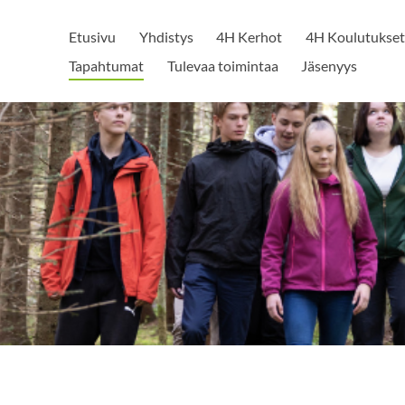
Etusivu
Yhdistys
4H Kerhot
4H Koulutukset
Tapahtumat
Tulevaa toimintaa
Jäsenyys