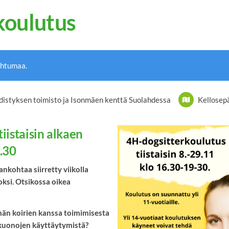
koulutus
ahtumaa.
distyksen toimisto ja Isonmäen kenttä Suolahdessa
Kellosep
iistaisin alkaen
9.30
kohtaa siirretty viikolla
ksi. Otsikossa oikea
än koirien kanssa toimimisesta
uonojen käyttäytymistä?