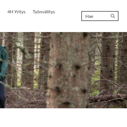
4H Yritys
Työnvälitys
Hak
Hae