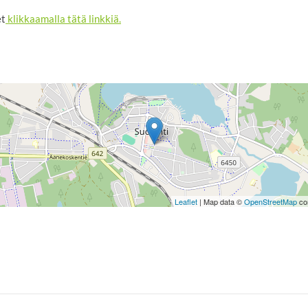
et
klikkaamalla tätä linkkiä.
Leaflet
| Map data ©
OpenStreetMap
con