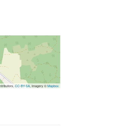
tributors,
CC-BY-SA
, Imagery ©
Mapbox