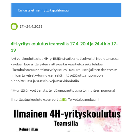
Tarkastelet mennyttä tapahtumaa.
17.
–
24.4.2023
4H-yrityskoulutus teamssilla 17.4, 20.4 ja 24.4 klo 17-
19
Nyt voit kouluttautua 4H-yrittäjäksi vaikka kotisohvalla! Koulutuksessa
käydään läpi yrittäjyyteen liittyvää tärkeää tietoa sekä tehdään
liiketoimintasuunnitelma yrityksellesi. Koulutuksen jälkeen tiedät esim.
milloin tarvitset y-tunnuksen sekä mitä pitää ottaa huomioon
hinnoittelussa ja saat vinkkejä markkinointiin.
4H-yrittäjän voit tienata, tehdä omaa juttuasi ja toimia itsesi pomona!
Ilmoittautua koulutukseen voit
täällä
. Tervetuloa mukaan!