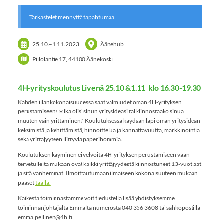
Tarkastelet mennyttä tapahtumaa.
25.10.
–
1.11.2023
Äänehub
Piilolantie 17, 44100 Äänekoski
4H-yrityskoulutus Livenä 25.10 &1.11 klo 16.30-19.30
Kahden illankokonaisuudessa saat valmiudet oman 4H-yrityksen
perustamiseen! Mikä olisi sinun yritysideasi tai kiinnostaako sinua
muuten vain yrittäminen? Koulutuksessa käydään läpi oman yritysidean
keksimistä ja kehittämistä, hinnoittelua ja kannattavuutta, markkinointia
sekä yrittäjyyteen liittyviä paperihommia.
Koulutuksen käyminen ei velvoita 4H-yrityksen perustamiseen vaan
tervetulleita mukaan ovat kaikki yrittäjyydestä kiinnostuneet 13-vuotiaat
ja sitä vanhemmat. Ilmoittautumaan ilmaiseen kokonaisuuteen mukaan
pääset
täällä.
Kaikesta toiminnastamme voit tiedustella lisää yhdistyksemme
toiminnanjohtajalta Emmalta numerosta 040 356 3608 tai sähköpostilla
emma.pellinen@4h.fi.