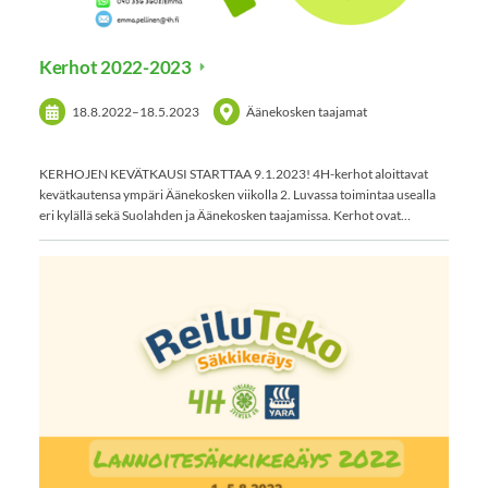
Kerhot 2022-2023
18.8.2022
–
18.5.2023
Äänekosken taajamat
KERHOJEN KEVÄTKAUSI STARTTAA 9.1.2023! 4H-kerhot aloittavat
kevätkautensa ympäri Äänekosken viikolla 2. Luvassa toimintaa usealla
eri kylällä sekä Suolahden ja Äänekosken taajamissa. Kerhot ovat…