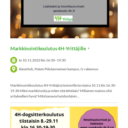
Markkinointikoulutus 4H-Yrittäjille
to 10.11.2022
klo 16:30
–
19:30
ÄäneHub, Poken Piilolanniemen kampus, G-rakennus
Markkinointikoulutus 4H-Yrittäjinä toimiville torstaina 10.11 klo 16.30-
19.30 Miksi markkinoida ja miten sitä tehdään? Millainen mainos olisi
yritykselleni hyvä? Mitä kanavia hyödyntäisin…