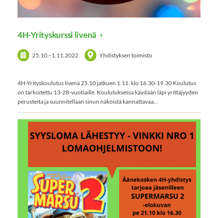
4H-Yrityskurssi livenä
25.10.
–
1.11.2022
Yhdistyksen toimisto
4H-Yrityskoulutus livenä 25.10 jatkuen 1.11. klo 16.30-19.30 Koulutus
on tarkoitettu 13-28-vuotiaille. Koulutuksessa käydään läpi yrittäjyyden
perusteita ja suunnitellaan sinun näköistä kannattavaa…