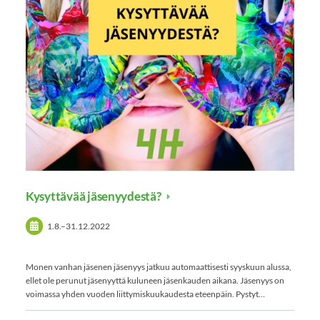
Kysyttävää jäsenyydestä?
1.8.
–
31.12.2022
Monen vanhan jäsenen jäsenyys jatkuu automaattisesti syyskuun alussa,
ellet ole perunut jäsenyyttä kuluneen jäsenkauden aikana. Jäsenyys on
voimassa yhden vuoden liittymiskuukaudesta eteenpäin. Pystyt…