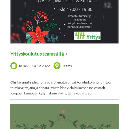
Yrityskoulutus teamssillä
to-ke
8.
–
14.12.2022
Teams
Olisiko sinulle idea, jolla voisit tienata rahaa? Vai olisiko sinulla intoa
toimia yrittäjänä ja tienata, mutta idea vielä hukassa? Jos vastasit
jompaan kumpaan kysymykseen kyllä, tämä koulutus on…