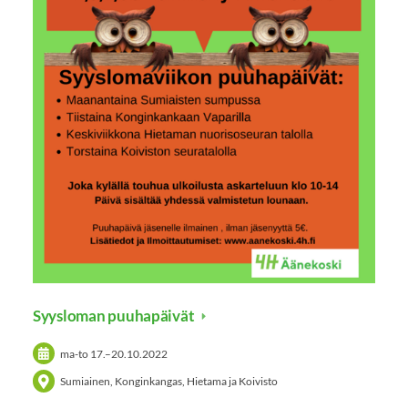
Syysloman puuhapäivät
ma-to
17.
–
20.10.2022
Sumiainen, Konginkangas, Hietama ja Koivisto