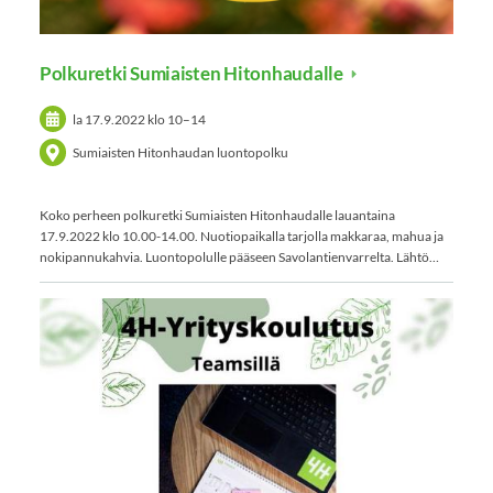
Polkuretki Sumiaisten Hitonhaudalle
la 17.9.2022
klo 10
–
14
Sumiaisten Hitonhaudan luontopolku
Koko perheen polkuretki Sumiaisten Hitonhaudalle lauantaina
17.9.2022 klo 10.00-14.00. Nuotiopaikalla tarjolla makkaraa, mahua ja
nokipannukahvia. Luontopolulle pääseen Savolantienvarrelta. Lähtö…