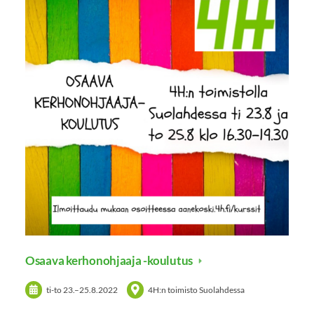
Osaava kerhonohjaaja -koulutus
ti-to
23.
–
25.8.2022
4H:n toimisto Suolahdessa