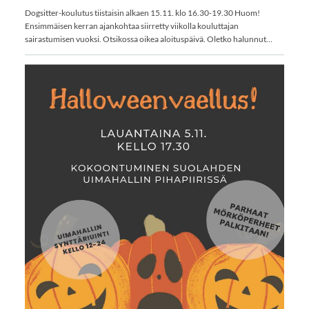
Dogsitter-koulutus tiistaisin alkaen 15.11. klo 16.30-19.30 Huom!
Ensimmäisen kerran ajankohtaa siirretty viikolla kouluttajan
sairastumisen vuoksi. Otsikossa oikea aloituspäivä. Oletko halunnut…