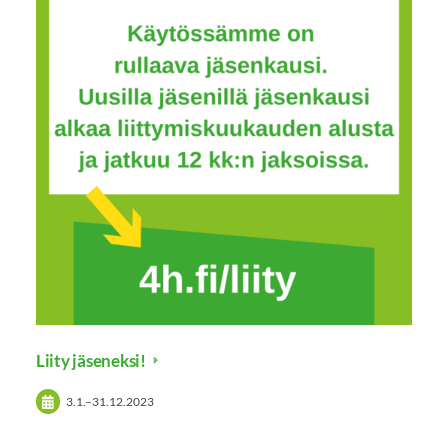
Liity jäseneksi!
3.1.
–
31.12.2023