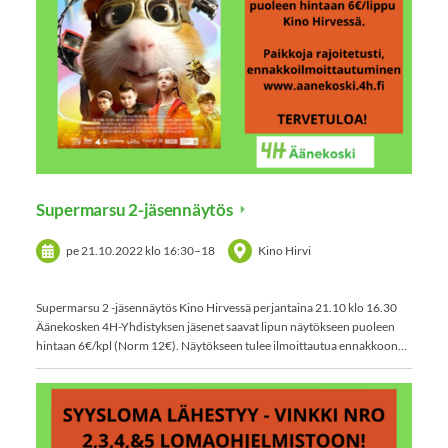
Supermarsu 2-jäsennäytös
pe 21.10.2022
klo 16:30
–
18
Kino Hirvi
Supermarsu 2 -jäsennäytös Kino Hirvessä perjantaina 21.10 klo 16.30
Äänekosken 4H-Yhdistyksen jäsenet saavat lipun näytökseen puoleen
hintaan 6€/kpl (Norm 12€). Näytökseen tulee ilmoittautua ennakkoon…