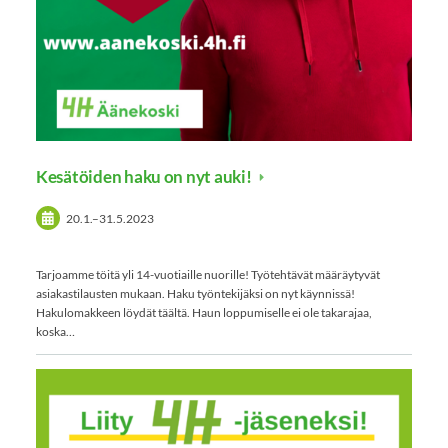
Kesätöiden haku on nyt auki!
20.1.
–
31.5.2023
Tarjoamme töitä yli 14-vuotiaille nuorille! Työtehtävät määräytyvät
asiakastilausten mukaan. Haku työntekijäksi on nyt käynnissä!
Hakulomakkeen löydät täältä. Haun loppumiselle ei ole takarajaa,
koska…