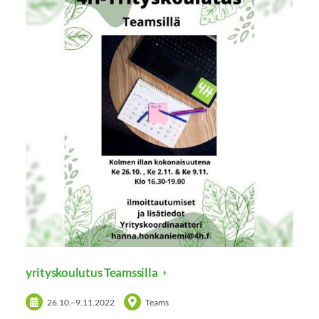
yrityskoulutus Teamssilla
26.10.
–
9.11.2022
Teams