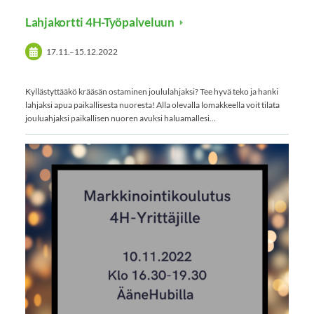
Lahjakortti 4H-Työpalveluun
17.11.
–
15.12.2022
Kyllästyttääkö krääsän ostaminen joululahjaksi? Tee hyvä teko ja hanki
lahjaksi apua paikallisesta nuoresta! Alla olevalla lomakkeella voit tilata
jouluahjaksi paikallisen nuoren avuksi haluamallesi…