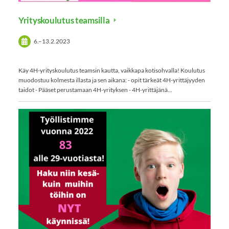
Yrityskoulutus teamsilla
6.
–
13.2.2023
Käy 4H-yrityskoulutus teamsin kautta, vaikkapa kotisohvalla! Koulutus
muodostuu kolmesta illasta ja sen aikana: - opit tärkeät 4H-yrittäjyyden
taidot - Pääset perustamaan 4H-yrityksen - 4H-yrittäjänä…