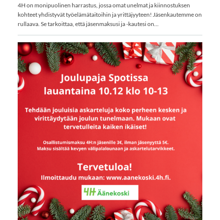
4H on monipuolinen harrastus, jossa omat unelmat ja kiinnostuksen
kohteet yhdistyvät työelämätaitoihin ja yrittäjyyteen! Jäsenkautemme on
rullaava. Se tarkoittaa, että jäsenmaksusi ja -kautesi on…