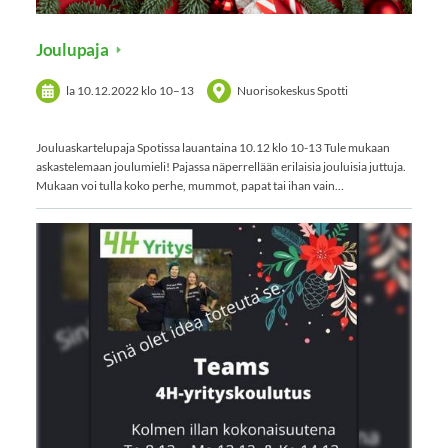
Joulupaja
la 10.12.2022
klo 10
–
13
Nuorisokeskus Spotti
Jouluaskartelupaja Spotissa lauantaina 10.12 klo 10-13 Tule mukaan
askastelemaan joulumieli! Pajassa näperrellään erilaisia jouluisia juttuja.
Mukaan voi tulla koko perhe, mummot, papat tai ihan vain…