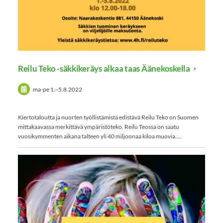
Reilu Teko -säkkikeräys alkaa taas Äänekoskella
ma-pe
1.
–
5.8.2022
Kiertotaloutta ja nuorten työllistämistä edistävä Reilu Teko on Suomen
mittakaavassa merkittävä ympäristöteko. Reilu Teossa on saatu
vuosikymmenten aikana talteen yli 40 miljoonaa kiloa muovia.…