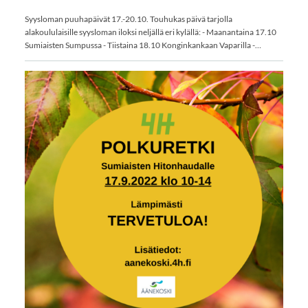
Syysloman puuhapäivät 17.-20.10. Touhukas päivä tarjolla
alakoululaisille syysloman iloksi neljällä eri kylällä: - Maanantaina 17.10
Sumiaisten Sumpussa - Tiistaina 18.10 Konginkankaan Vaparilla -…