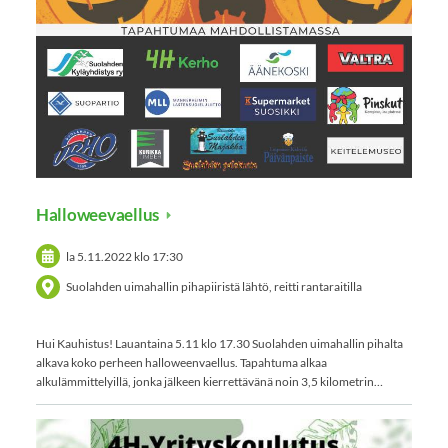
Halloweevaellus
la 5.11.2022
klo 17:30
Suolahden uimahallin pihapiiristä lähtö, reitti rantaraitilla
Hui Kauhistus! Lauantaina 5.11 klo 17.30 Suolahden uimahallin pihalta
alkava koko perheen halloweenvaellus. Tapahtuma alkaa
alkulämmittelyillä, jonka jälkeen kierrettävänä noin 3,5 kilometrin…