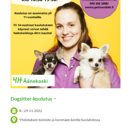
Dogsitter-koulutus
8.
–
29.11.2022
Yhdistyksen toimisto ja Isonmäen kenttä Suolahdessa